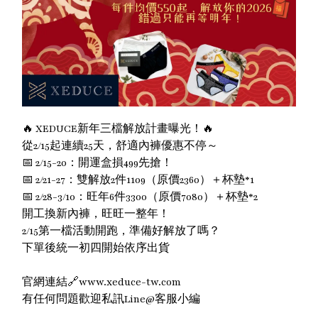
🔥 XEDUCE新年三檔解放計畫曝光！🔥
從2/15起連續25天，舒適內褲優惠不停～
📅 2/15-20：開運盒損499先搶！
📅 2/21-27：雙解放2件1109（原價2360）＋杯墊*1
📅 2/28-3/10：旺年6件3300（原價7080）＋杯墊*2
開工換新內褲，旺旺一整年！
2/15第一檔活動開跑，準備好解放了嗎？
下單後統一初四開始依序出貨
官網連結🔗www.xeduce-tw.com
有任何問題歡迎私訊Line@客服小編