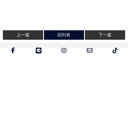
上一篇
回列表
下一篇
升級VIP / VVIP
XEDUCE新年三檔解放計畫曝