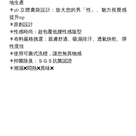
地生產
⚜️3D 立體囊袋設計：放大您的男「性」、魅力視覺感
提升up
⚜️原創設計
⚜️性感時尚：超包覆低腰性感版型
⚜️布料嚴格挑選：親膚舒適、吸濕排汗、透氣快乾、彈
性度佳
⚜️使用可撕式洗標，讓您無異物感
⚜️抑菌除臭：ＳＧＳ抗菌認證
⚜️潮濕❌悶熱❌異味❌